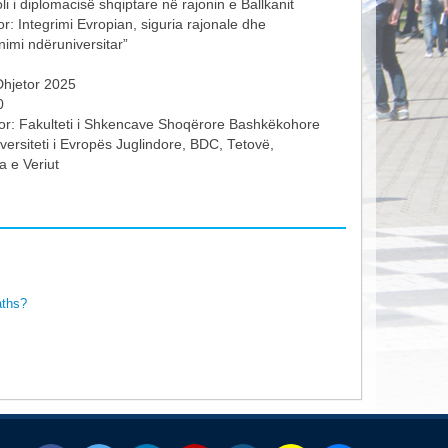
i i diplomacisë shqiptare në rajonin e Ballkanit
: Integrimi Evropian, siguria rajonale dhe
imi ndëruniversitar”
Dhjetor 2025
0
or: Fakulteti i Shkencave Shoqërore Bashkëkohore
versiteti i Evropës Juglindore, BDC, Tetovë,
 e Veriut
aths?