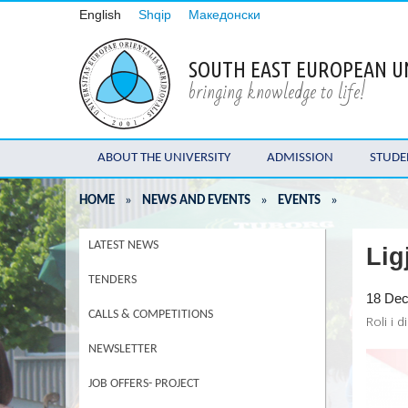
English
Shqip
Македонски
SOUTH EAST EUROPEAN U
bringing knowledge to life!
ABOUT THE UNIVERSITY
ADMISSION
STUDE
HOME
»
NEWS AND EVENTS
»
EVENTS
»
LATEST NEWS
Lig
TENDERS
18 De
CALLS & COMPETITIONS
Roli i 
NEWSLETTER
JOB OFFERS- PROJECT