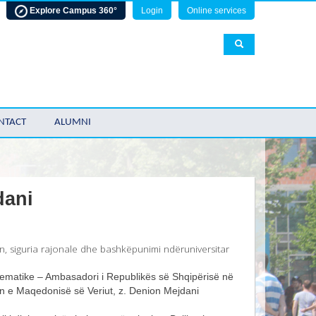
Explore Campus 360°
Login
Online services
NTACT
ALUMNI
dani
an, siguria rajonale dhe bashkëpunimi ndëruniversitar
 tematike – Ambasadori i Republikës së Shqipërisë në
n e Maqedonisë së Veriut, z. Denion Mejdani