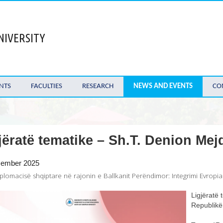
NIVERSITY
NTS
FACULTIES
RESEARCH
NEWS AND EVENTS
CO
jëratë tematike – Sh.T. Denion Mej
cember 2025
diplomacisë shqiptare në rajonin e Ballkanit Perëndimor: Integrimi Evropi
Ligjëratë
Republikë