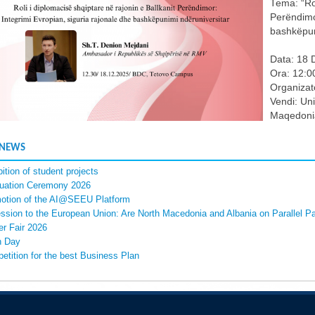
Tema: “Rol
Perëndimor
bashkëpun
Data: 18 
Ora: 12:0
Organizat
Vendi: Uni
Maqedonia
 NEWS
ition of student projects
uation Ceremony 2026
otion of the AI@SEEU Platform
ssion to the European Union: Are North Macedonia and Albania on Parallel P
er Fair 2026
 Day
etition for the best Business Plan