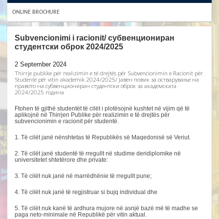
ONLINE BROCHURE
Subvencionimi i racionit/ субвенциониран
студентски оброк 2024/2025
2 September 2024
Thirrje publike për realizimin e të drejtës për Subvencionimin e Racionit për
Studentë për vitin akademik 2024/2025/ Јавен повик за остварување на
правото на субвенциониран студентски оброк за академската
2024/2025 година
Ftohen të gjithë studentët të cilët i plotësojnë kushtet në vijim që të
aplikojnë në Thirrjen Publike për realizimin e të drejtës për
subvencionimin e racionit për studentë.
1. Të cilët janë nënshtetas të Republikës së Maqedonisë së Veriut.
2. Të cilët janë studentë të rregullt në studime deridiplomike në
universitetet shtetërore dhe private:
3. Të cilët nuk janë në marrëdhënie të rregullt pune;
4. Të cilët nuk janë të regjistruar si bujq individual dhe
5. Të cilët nuk kanë të ardhura mujore në asnjë bazë më të madhe se
paga neto-minimale në Republikë për vitin aktual.