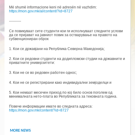
Më shumë informacione keni në adresën në vazhdim:
https://mon.gov.mk/al/content/?id=8727
----------
Се повикуваат сите студенти кои ги исполнуваат следните услови
да се пријават на јавниот повик за остварување на правото на
субвенциониран оброк
1. Кои се државјани на Република Северна Македонија;
2. Кои се редовни студенти на додипломски студии на државните и
приватните универзитети:
3. Кои не се во редовен работен однос;
4. Кои не се регистрирани како индивидуални земјоделци и
5. Кои немаат месечен приход по кој било основ поголем од
минималната нето-плата во Републиката за тековната година.
Повече информации имате во следната адреса:
https://mon.gov.mk/content/?id=8727
MORE NEWS