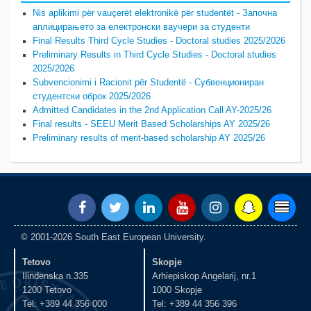
Nis aplikimi për vauçerët elektronikë për studentët - Започна
аплицирањето за електронски ваучери за студенти
Final Results Third Cycle Studies - Doctoral studies 2025/2026
Preliminary Results in Third Cycle Studies - Doctoral studies
2025/2026
Subvencionimi i Racionit për Studentë - Субвенциониран
студентски оброк 2025/2026
Admitted Candidates in the 2nd Application Call AY-2025/26
Final results - SEEU Merit Based Scholarships AY 2025/26
Preliminary results of merit-based scholarship AY 2025/26
© 2001-2026 South East European University.
Tetovo
Skopje
Ilindenska n.335
Arhiepiskop Angelarij, nr.1
1200 Tetovo
1000 Skopje
Tel: +389 44 356 000
Tel: +389 44 356 396