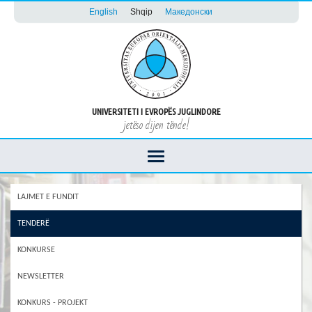
English
Shqip
Македонски
UNIVERSITETI I EVROPËS JUGLINDORE
jetëso dijen tënde!
LAJMET E FUNDIT
TENDERË
KONKURSE
NEWSLETTER
KONKURS - PROJEKT