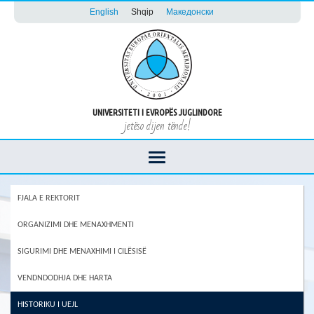
English
Shqip
Македонски
UNIVERSITETI I EVROPËS JUGLINDORE
jetëso dijen tënde!
FJALA E REKTORIT
ORGANIZIMI DHE MENAXHMENTI
SIGURIMI DHE MENAXHIMI I CILËSISË
VENDNDODHJA DHE HARTA
HISTORIKU I UEJL