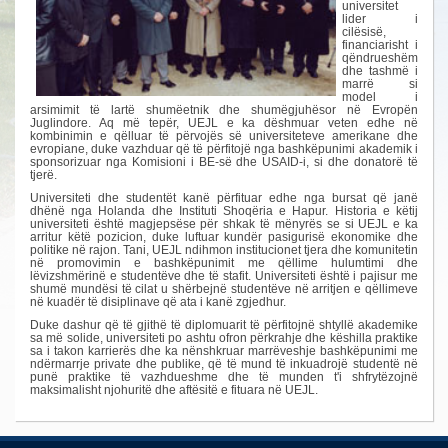
universitet
lider i
cilësisë,
financiarisht i
qëndrueshëm
dhe tashmë i
marrë si
model i
arsimimit të lartë shumëetnik dhe shumëgjuhësor në Evropën
Juglindore. Aq më tepër, UEJL e ka dëshmuar veten edhe në
kombinimin e qëlluar të përvojës së universiteteve amerikane dhe
evropiane, duke vazhduar që të përfitojë nga bashkëpunimi akademik i
sponsorizuar nga Komisioni i BE-së dhe USAID-i, si dhe donatorë të
tjerë.
Universiteti dhe studentët kanë përfituar edhe nga bursat që janë
dhënë nga Holanda dhe Instituti Shoqëria e Hapur. Historia e këtij
universiteti është magjepsëse për shkak të mënyrës se si UEJL e ka
arritur këtë pozicion, duke luftuar kundër pasigurisë ekonomike dhe
politike në rajon. Tani, UEJL ndihmon institucionet tjera dhe komunitetin
në promovimin e bashkëpunimit me qëllime hulumtimi dhe
lëvizshmërinë e studentëve dhe të stafit. Universiteti është i pajisur me
shumë mundësi të cilat u shërbejnë studentëve në arritjen e qëllimeve
në kuadër të disiplinave që ata i kanë zgjedhur.
Duke dashur që të gjithë të diplomuarit të përfitojnë shtyllë akademike
sa më solide, universiteti po ashtu ofron përkrahje dhe këshilla praktike
sa i takon karrierës dhe ka nënshkruar marrëveshje bashkëpunimi me
ndërmarrje private dhe publike, që të mund të inkuadrojë studentë në
punë praktike të vazhdueshme dhe të munden t'i shfrytëzojnë
maksimalisht njohuritë dhe aftësitë e fituara në UEJL.