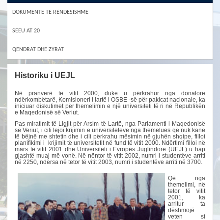
DOKUMENTE TË RËNDËSISHME
SEEU AT 20
QENDRAT DHE ZYRAT
Historiku i UEJL
Në pranverë të vitit 2000, duke u përkrahur nga donatorë
ndërkombëtarë, Komisioneri i lartë i OSBE -së për pakicat nacionale, ka
iniciuar diskutimet për themelimin e një universiteti të ri në Republikën
e Maqedonisë së Veriut.
Pas miratimit të Ligjit për Arsim të Lartë, nga Parlamenti i Maqedonisë
së Veriut, i cili lejoi krijimin e universiteteve nga themelues që nuk kanë
të bëjnë me shtetin dhe i cili përkrahu mësimin në gjuhën shqipe, filloi
planifikimi i krijimit të universitetit në fund të vitit 2000. Ndërtimi filloi në
mars të vitit 2001 dhe Universiteti i Evropës Juglindore (UEJL) u hap
gjashtë muaj më vonë. Në nëntor të vitit 2002, numri i studentëve arriti
në 2250, ndërsa në tetor të vitit 2003, numri i studentëve arriti në 3700.
Që nga
themelimi, në
tetor të vitit
2001, ka
arritur ta
dëshmojë
veten si