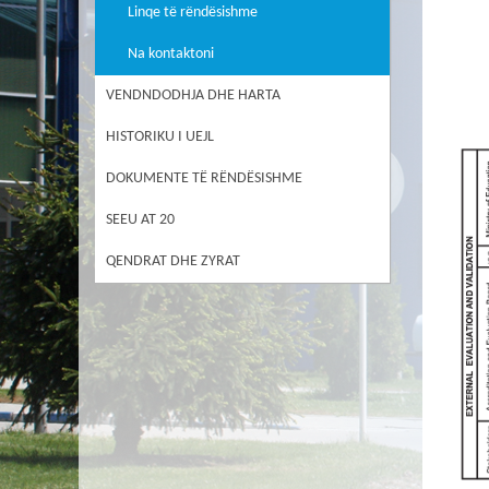
Linqe të rëndësishme
Na kontaktoni
VENDNDODHJA DHE HARTA
HISTORIKU I UEJL
DOKUMENTE TË RËNDËSISHME
SEEU AT 20
QENDRAT DHE ZYRAT