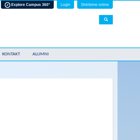
Explore Campus 360°
Login
Shërbime online
KONTAKT
ALUMNI