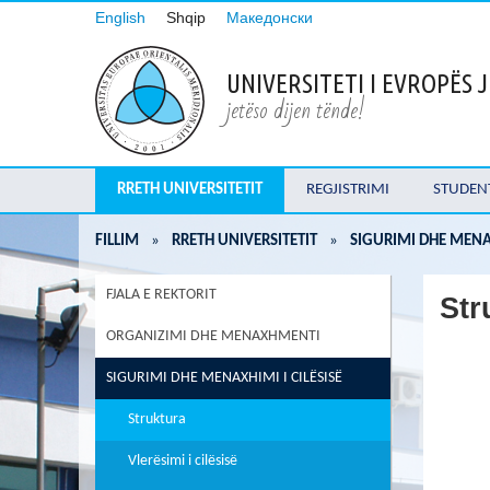
English
Shqip
Македонски
UNIVERSITETI I EVROPËS
jetëso dijen tënde!
RRETH UNIVERSITETIT
REGJISTRIMI
STUDEN
FILLIM
»
RRETH UNIVERSITETIT
»
SIGURIMI DHE MENAX
FJALA E REKTORIT
Str
ORGANIZIMI DHE MENAXHMENTI
SIGURIMI DHE MENAXHIMI I CILËSISË
Struktura
Vlerësimi i cilësisë