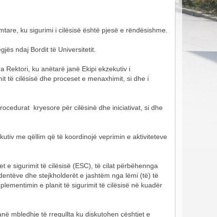
mtare, ku sigurimi i cilësisë është pjesë e rëndësishme.
gjës ndaj Bordit të Universitetit.
a Rektori, ku anëtarë janë Ekipi ekzekutiv i
it të cilësisë dhe proceset e menaxhimit, si dhe i
ocedurat kryesore për cilësinë dhe iniciativat, si dhe
utiv me qëllim që të koordinojë veprimin e aktiviteteve
et e sigurimit të cilësisë (ESC), të cilat përbëhennga
tudentëve dhe stejkholderët e jashtëm nga lëmi (të) të
lementimin e planit të sigurimit të cilësisë në kuadër
në mbledhje të rregullta ku diskutohen çështjet e