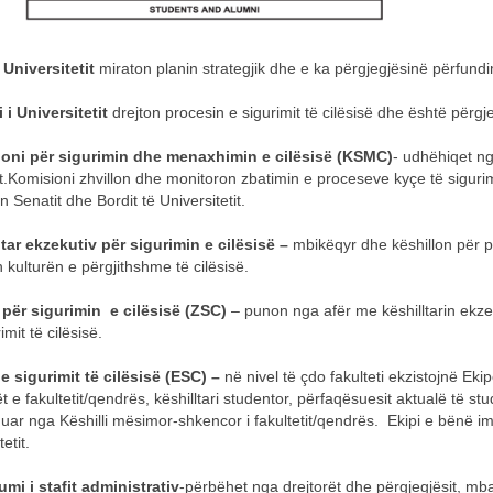
 Universitetit
miraton planin strategjik dhe e ka përgjegjësinë përfundi
 i Universitetit
drejton procesin e sigurimit të cilësisë dhe është përgje
oni për sigurimin dhe menaxhimin e cilësisë (KSMC)
- udhëhiqet ng
t.Komisioni zhvillon dhe monitoron zbatimin e proceseve kyçe të sigurim
n Senatit dhe Bordit të Universitetit.
tar ekzekutiv për sigurimin e cilësisë –
mbikëqyr dhe këshillon për pr
 kulturën e përgjithshme të cilësisë.
i për sigurimin e cilësisë (ZSC)
– punon nga afër me këshilltarin ekzek
imit të cilësisë.
e sigurimit të cilësisë (ESC) –
në nivel të çdo fakulteti ekzistojnë Ekip
t e fakultetit/qendrës, këshilltari studentor, përfaqësuesit aktualë të s
uar nga Këshilli mësimor-shkencor i fakultetit/qendrës. Ekipi e bënë imp
tetit.
mi i stafit administrativ
-përbëhet nga drejtorët dhe përgjegjësit, mba