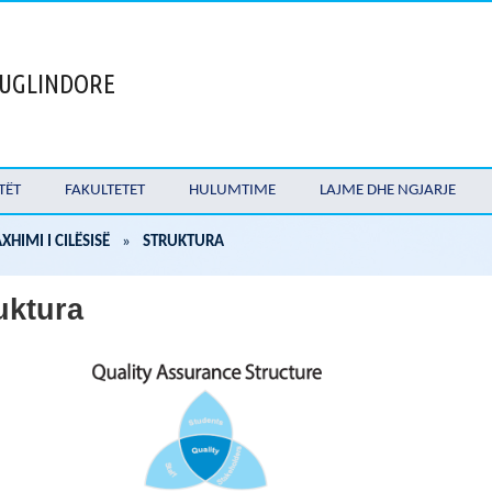
 JUGLINDORE
TËT
FAKULTETET
HULUMTIME
LAJME DHE NGJARJE
HIMI I CILËSISË
»
STRUKTURA
uktura