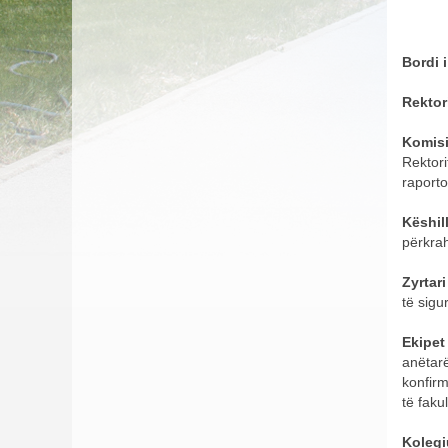
Bordi i
Rektori
Komisi
Rektori
raporto
Këshill
përkrah
Zyrtar
të sigur
Ekipet 
anëtarë
konfirm
të fakul
Kolegiu