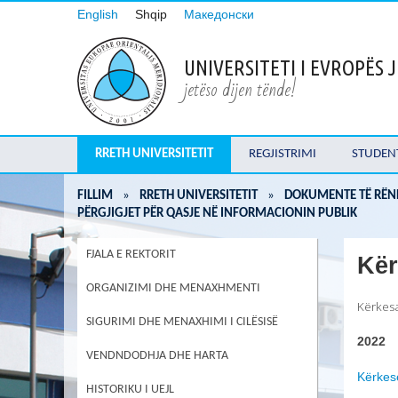
English
Shqip
Македонски
UNIVERSITETI I EVROPËS
jetëso dijen tënde!
RRETH UNIVERSITETIT
REGJISTRIMI
STUDEN
FILLIM
»
RRETH UNIVERSITETIT
»
DOKUMENTE TË RËN
PËRGJIGJET PËR QASJE NË INFORMACIONIN PUBLIK
FJALA E REKTORIT
Kër
ORGANIZIMI DHE MENAXHMENTI
Kërkesa
SIGURIMI DHE MENAXHIMI I CILËSISË
2022
VENDNDODHJA DHE HARTA
Kërkes
HISTORIKU I UEJL