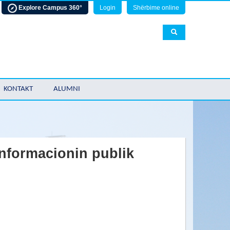
Explore Campus 360°
Login
Shërbime online
KONTAKT
ALUMNI
informacionin publik