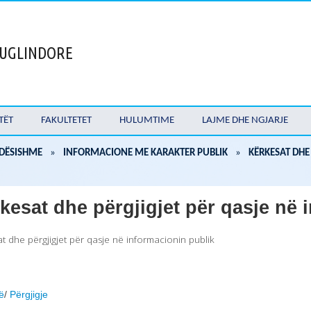
 JUGLINDORE
TËT
FAKULTETET
HULUMTIME
LAJME DHE NGJARJE
DËSISHME
»
INFORMACIONE ME KARAKTER PUBLIK
»
KËRKESAT DHE
kesat dhe përgjigjet për qasje në 
t dhe përgjigjet për qasje në informacionin publik
ë
/
Përgjigje