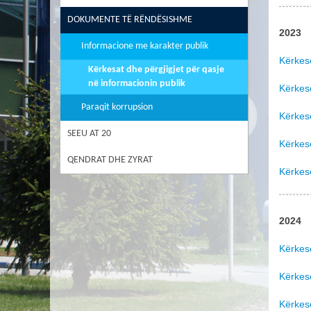
DOKUMENTE TË RËNDËSISHME
2023
Informacione me karakter publik
Kërkes
Kërkesat dhe përgjigjet për qasje
në informacionin publik
Kërkes
Paraqit korrupsion
Kërkes
SEEU AT 20
Kërkes
QENDRAT DHE ZYRAT
Kërkes
2024
Kërkes
Kërkes
Kërkes