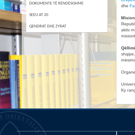
DOKUMENTE TË RËNDËSISHME
dhe
Fa
SEEU AT 20
Misio
Republi
QENDRAT DHE ZYRAT
aktiv m
misioni
Qëllim
shqipe,
mësimd
Organe
Univers
Ky rang