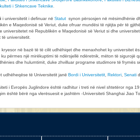
kulteti i Shkencave Teknike
.
ni
i universitetit i definuar në
Statut
synon përsosjen në mësimdhënie dhe 
kën e Maqedonisë së Veriut, duke ofruar mundësi të njëjta për të gjit
e universitetet në Republikën e Maqedonisë së Veriut si dhe universit
t të universitetit.
i
kryesor në bazë të të cilit udhëhiqet dhe menaxhohet ky universitet ës
 ku përmes një mirëkuptimi të ndërsjellë ndëretnik, mëton të siguroj
hënies dhe hulumtimit, duke zhvilluar programe studimore të frymës 
t udhëheqëse të Universitetit janë
Bordi i Universitetit
,
Rektori
,
Senati
d
iteti i Evropës Juglindore është radhitur i treti në nivel shtetëror nga 
im është bërë nga vlerësuesit e jashtëm -Universiteti Shanghai Jiao T