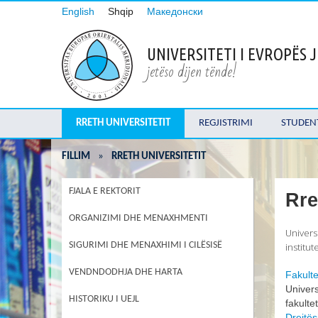
English
Shqip
Македонски
UNIVERSITETI I EVROPËS
jetëso dijen tënde!
RRETH UNIVERSITETIT
REGJISTRIMI
STUDEN
FILLIM
»
RRETH UNIVERSITETIT
FJALA E REKTORIT
Rre
ORGANIZIMI DHE MENAXHMENTI
Universi
SIGURIMI DHE MENAXHIMI I CILËSISË
institu
VENDNDODHJA DHE HARTA
Fakulte
Univers
HISTORIKU I UEJL
fakulte
Drejtës