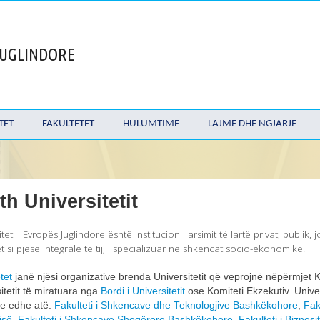
 JUGLINDORE
TËT
FAKULTETET
HULUMTIME
LAJME DHE NGJARJE
th Universitetit
teti i Evropës Juglindore është institucion i arsimit të lartë privat, publik,
tet si pjesë integrale të tij, i specializuar në shkencat socio-ekonomike.
tet
janë njësi organizative brenda Universitetit që veprojnë nëpërmjet Kës
itetit të miratuara nga
Bordi i Universitetit
ose Komiteti Ekzekutiv. Unive
te edhe atë:
Fakulteti i Shkencave dhe Teknologjive Bashkëkohore
,
Fak
isë
,
Fakulteti i Shkencave Shoqërore Bashkëkohore,
Fakulteti i Bizne