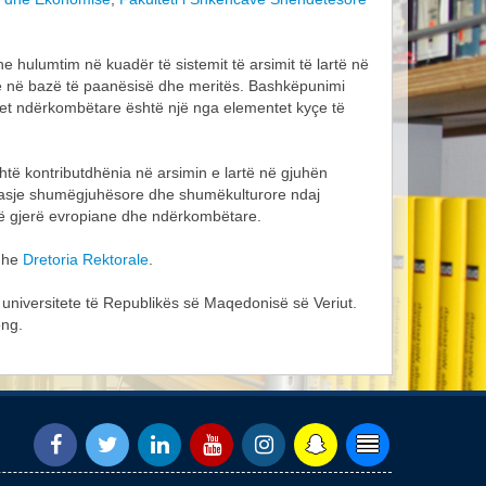
hulumtim në kuadër të sistemit të arsimit të lartë në
hë në bazë të paanësisë dhe meritës. Bashkëpunimi
etet ndërkombëtare është një nga elementet kyçe të
htë kontributdhënia në arsimin e lartë në gjuhën
ë qasje shumëgjuhësore dhe shumëkulturore ndaj
së gjerë evropiane dhe ndërkombëtare.
he
Dretoria Rektorale
.
19 universitete të Republikës së Maqedonisë së Veriut.
ong.