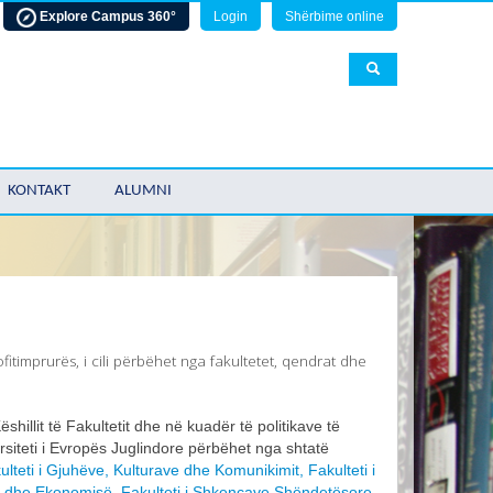
Explore Campus 360°
Login
Shërbime online
KONTAKT
ALUMNI
 jofitimprurës, i cili përbëhet nga fakultetet, qendrat dhe
hillit të Fakultetit dhe në kuadër të politikave të
rsiteti i Evropës Juglindore përbëhet nga shtatë
ulteti i Gjuhëve, Kulturave dhe Komunikimit,
Fakulteti i
sit dhe Ekonomisë
,
Fakulteti i Shkencave Shëndetësore