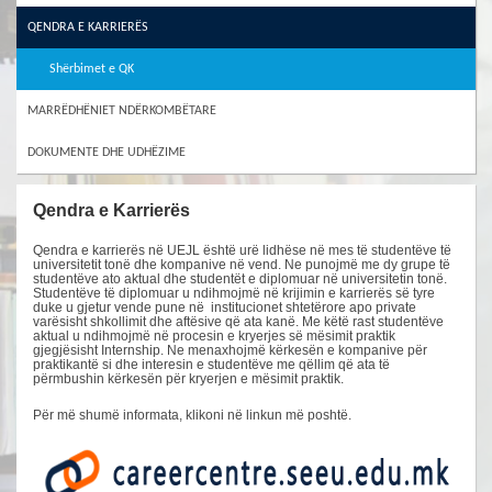
QENDRA E KARRIERËS
Shërbimet e QK
MARRËDHËNIET NDËRKOMBËTARE
DOKUMENTE DHE UDHËZIME
Qendra e Karrierës
Qendra e karrierës në UEJL është urë lidhëse në mes të studentëve të
universitetit tonë dhe kompanive në vend. Ne punojmë me dy grupe të
studentëve ato aktual dhe studentët e diplomuar në universitetin tonë.
Studentëve të diplomuar u ndihmojmë në krijimin e karrierës së tyre
duke u gjetur vende pune në institucionet shtetërore apo private
varësisht shkollimit dhe aftësive që ata kanë. Me këtë rast studentëve
aktual u ndihmojmë në procesin e kryerjes së mësimit praktik
gjegjësisht Internship. Ne menaxhojmë kërkesën e kompanive për
praktikantë si dhe interesin e studentëve me qëllim që ata të
përmbushin kërkesën për kryerjen e mësimit praktik.
Për më shumë informata, klikoni në linkun më poshtë.