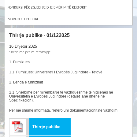
KONKURSI PËR ZGJEDHJE DHE EMËRIM TË REKTORIT
MBROJTJET PUBLIKE
Thirrje publike - 01/122025
16 Dhjetor 2025
Shërbime për mirëmbajtje
1. Furnizues
1.1. Furnizues: Universiteti i Evropës Juglindore - Tetovë
2. Lënda e furnizimit
2.1. Shërbime për mirëmbajtje të vazhdueshme të higjienës në
Universitetin e Evropës Juglindore (detajet janë dhënë në
Specifikacion).
Për më shumë informata, rreferojuni dokumentacionit në vazhdim.
Thirrje publike