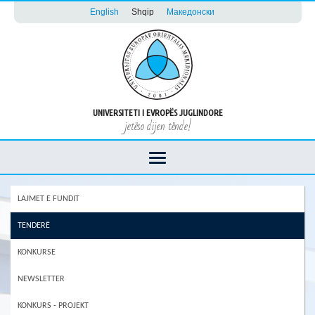
English
Shqip
Македонски
UNIVERSITETI I EVROPËS JUGLINDORE
jetëso dijen tënde!
LAJMET E FUNDIT
TENDERË
KONKURSE
NEWSLETTER
KONKURS - PROJEKT