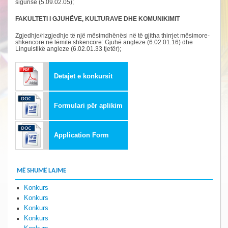
sigurisë (5.09.02.05);
FAKULTETI I GJUHËVE, KULTURAVE DHE KOMUNIKIMIT
Zgjedhje/rizgjedhje të një mësimdhënësi në të gjitha thirrjet mësimore-
shkencore në lëmitë shkencore: Gjuhë angleze (6.02.01.16) dhe
Linguistikë angleze (6.02.01.33 tjetër);
Detajet e konkursit
Formulari për aplikim
Application Form
MË SHUMË LAJME
Konkurs
Konkurs
Konkurs
Konkurs