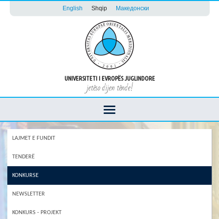
English
Shqip
Македонски
UNIVERSITETI I EVROPËS JUGLINDORE
jetëso dijen tënde!
LAJMET E FUNDIT
TENDERË
KONKURSE
NEWSLETTER
KONKURS - PROJEKT