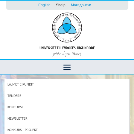
English
Shqip
Македонски
UNIVERSITETI I EVROPËS JUGLINDORE
jetëso dijen tënde!
LAJMET E FUNDIT
TENDERË
KONKURSE
NEWSLETTER
KONKURS - PROJEKT