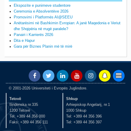
Ekspozite e punimeve studentore
Ceremonia e Absolventëve 2026
Promovimi i Platformës AI@SEEU
Anëtarësimi në Bashkimin Evropian: A janë Maqedonia e Veriut
dhe Shqipëria në rrugë paralele?
Panairi i Karrierës 2026
Dita e Hapur
Gara për Biznes Planin më të mirë
© 2001-2026 Universiteti i Evropës Juglindore.
Tetovë
Shkup
Ilindenska nr.335
Arhiepiskop Angelarij, nr.1
1200 Tetovë
1000 Shkup
Tel: +389 44 356 000
Tel: +389 44 356 396
Faks: +389 44 356 111
Tel: +389 44 356 397