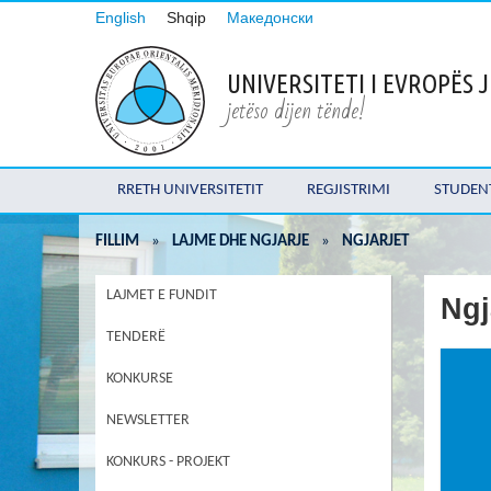
English
Shqip
Македонски
UNIVERSITETI I EVROPËS
jetëso dijen tënde!
RRETH UNIVERSITETIT
REGJISTRIMI
STUDEN
FILLIM
»
LAJME DHE NGJARJE
»
NGJARJET
LAJMET E FUNDIT
Ngj
TENDERË
KONKURSE
NEWSLETTER
KONKURS - PROJEKT