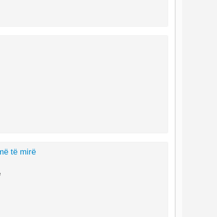
më të mirë
ë