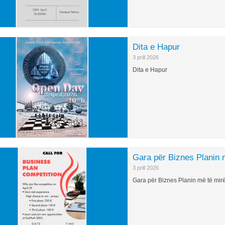
Dita e Hapur
3 prill 2026
Dita e Hapur
Gara për Biznes Planin 
3 prill 2026
Gara për Biznes Planin më të mir