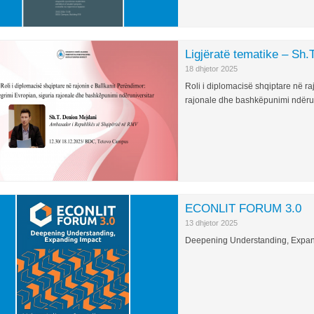
Ligjëratë tematike – Sh.
18 dhjetor 2025
Roli i diplomacisë shqiptare në ra
rajonale dhe bashkëpunimi ndërun
ECONLIT FORUM 3.0
13 dhjetor 2025
Deepening Understanding, Expan