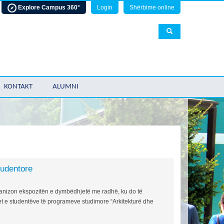
Explore Campus 360°
Login
Shërbime online
KONTAKT
ALUMNI
tudentore
ganizon ekspozitën e dymbëdhjetë me radhë, ku do të
t e studentëve të programeve studimore “Arkitekturë dhe