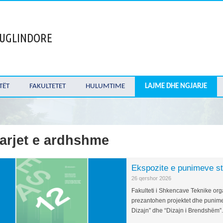
 JUGLINDORE
TËT
FAKULTETET
HULUMTIME
LAJME DHE NGJARJE
arjet e ardhshme
Ekspozite e punimeve s
26 qershor 2026
Fakulteti i Shkencave Teknike or
prezantohen projektet dhe punime
Dizajn” dhe “Dizajn i Brendshëm”.