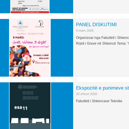
PANEL DISKUTIMI
9 mars 2026
Organizuar nga Fakulteti i Shken
Rrjeti i Grave në Shkencë Tema: “8
Ekspozitë e punimeve s
20 shkurt 2026
Fakulteti i Shkencave Teknike