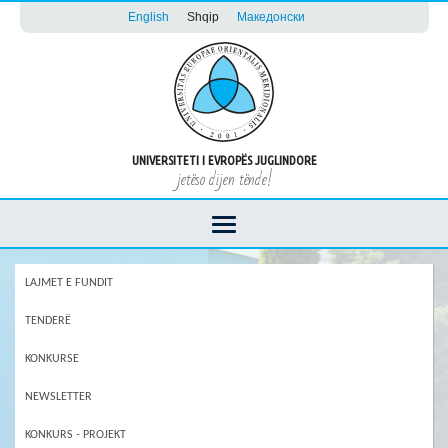
English
Shqip
Македонски
UNIVERSITETI I EVROPËS JUGLINDORE
jetëso dijen tënde!
LAJMET E FUNDIT
TENDERË
KONKURSE
NEWSLETTER
KONKURS - PROJEKT