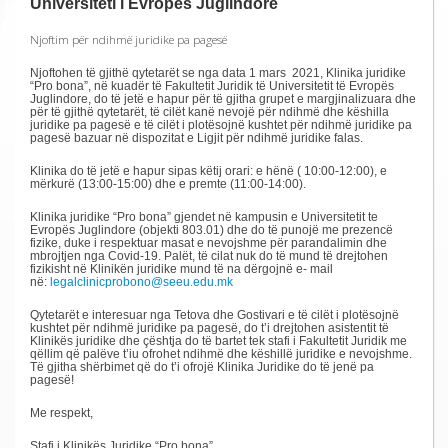
Universiteti i Evropës Juglindore
Njoftim për ndihmë juridike pa pagesë
Njoftohen të gjithë qytetarët se nga data 1 mars 2021, Klinika juridike
“Pro bona”, në kuadër të Fakultetit Juridik të Universitetit të Evropës
Juglindore, do të jetë e hapur për të gjitha grupet e margjinalizuara dhe
për të gjithë qytetarët, të cilët kanë nevojë për ndihmë dhe këshilla
juridike pa pagesë e të cilët i plotësojnë kushtet për ndihmë juridike pa
pagesë bazuar në dispozitat e Ligjit për ndihmë juridike falas.
Klinika do të jetë e hapur sipas këtij orari: e hënë ( 10:00-12:00), e
mërkurë (13:00-15:00) dhe e premte (11:00-14:00).
Klinika juridike “Pro bona” gjendet në kampusin e Universitetit te
Evropës Juglindore (objekti 803.01) dhe do të punojë me prezencë
fizike, duke i respektuar masat e nevojshme për parandalimin dhe
mbrojtjen nga Covid-19. Palët, të cilat nuk do të mund të drejtohen
fizikisht në Klinikën juridike mund të na dërgojnë e- mail
në:
legalclinicprobono@seeu.edu.mk
Qytetarët e interesuar nga Tetova dhe Gostivari e të cilët i plotësojnë
kushtet për ndihmë juridike pa pagesë, do t’i drejtohen asistentit të
Klinikës juridike dhe çështja do të bartet tek stafi i Fakultetit Juridik me
qëllim që palëve t’iu ofrohet ndihmë dhe këshillë juridike e nevojshme.
Të gjitha shërbimet që do t’i ofrojë Klinika Juridike do të jenë pa
pagesë!
Me respekt,
Stafi i Klinikës Juridike “Pro bona”