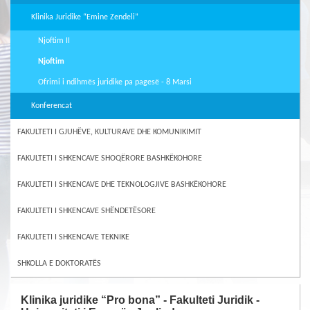
Klinika Juridike “Emine Zendeli”
Njoftim II
Njoftim
Ofrimi i ndihmës juridike pa pagesë - 8 Marsi
Konferencat
FAKULTETI I GJUHËVE, KULTURAVE DHE KOMUNIKIMIT
FAKULTETI I SHKENCAVE SHOQËRORE BASHKËKOHORE
FAKULTETI I SHKENCAVE DHE TEKNOLOGJIVE BASHKËKOHORE
FAKULTETI I SHKENCAVE SHËNDETËSORE
FAKULTETI I SHKENCAVE TEKNIKE
SHKOLLA E DOKTORATËS
Klinika juridike “Pro bona” - Fakulteti Juridik -