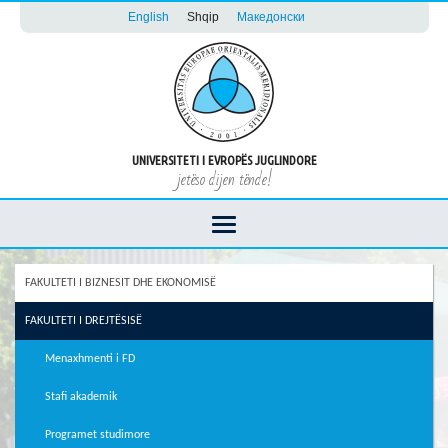
English
Shqip
Македонски
UNIVERSITETI I EVROPËS JUGLINDORE
jetëso dijen tënde!
FAKULTETI I BIZNESIT DHE EKONOMISË
FAKULTETI I DREJTËSISË
Menaxhmenti i FD
Stafi аkademik
Programet studimore