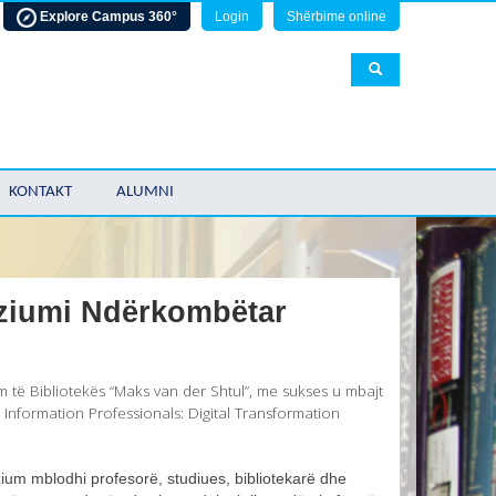
Explore Campus 360°
Login
Shërbime online
KONTAKT
ALUMNI
ziumi Ndërkombëtar
zim të Bibliotekës “Maks van der Shtul”, me sukses u mbajt
nformation Professionals: Digital Transformation
ium mblodhi profesorë, studiues, bibliotekarë dhe