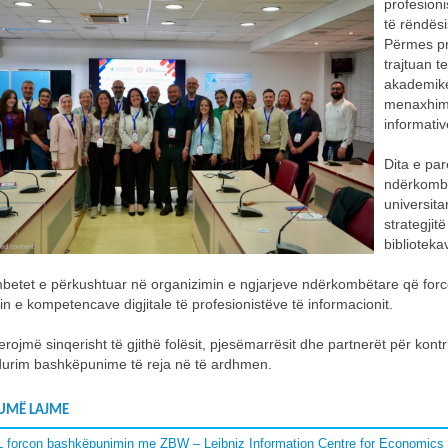
profesion
të rëndës
Përmes pr
trajtuan t
akademike,
menaxhimi
informativ
Dita e par
ndërkombët
universit
strategjit
biblioteka
betet e përkushtuar në organizimin e ngjarjeve ndërkombëtare që for
min e kompetencave digjitale të profesionistëve të informacionit.
rojmë sinqerisht të gjithë folësit, pjesëmarrësit dhe partnerët për kont
urim bashkëpunime të reja në të ardhmen.
UMË LAJME
 forcon bashkëpunimin me ZBW – Leibniz Information Centre for Economics