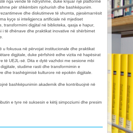
istë nga vende të ndryshme, duke krijuar një platformë
ishme për shkëmbim njohurish dhe bashkëpunim.
ezantimeve dhe diskutimeve të shumta, pjesëmarrësit
ema kyçe si inteligjenca artificiale në mjediset
 transformimi digjital në biblioteka, qasja e hapur,
 i të dhënave dhe praktikat inovative në shërbimet
e.
ë u fokusua në përvojat institucionale dhe praktikat
are digjitale, duke përfshirë edhe vizita në hapësirat
are të UEJL-së. Dita e dytë vazhdoi me sesione mbi
ë digjitale, studime rasti dhe transformimin e
ve dhe trashëgimisë kulturore në epokën digjitale.
cojnë bashkëpunimin akademik dhe kontribuojnë në
ributin e tyre në suksesin e këtij simpoziumi dhe presim