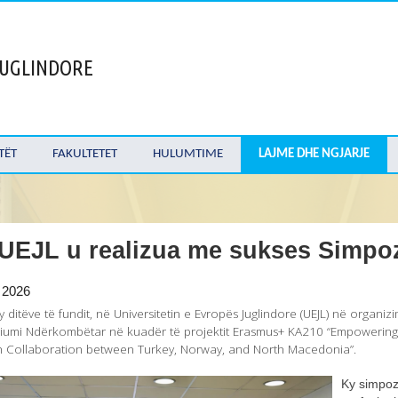
 JUGLINDORE
TËT
FAKULTETET
HULUMTIME
LAJME DHE NGJARJE
UEJL u realizua me sukses Simpo
l 2026
y ditëve të fundit, në Universitetin e Evropës Juglindore (UEJL) në organi
umi Ndërkombëtar në kuadër të projektit Erasmus+ KA210 “Empowering I
h Collaboration between Turkey, Norway, and North Macedonia”.
Ky simpoz