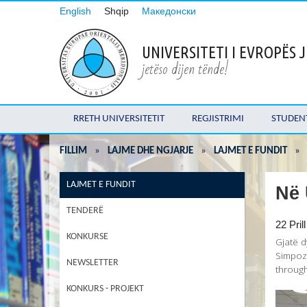
English
Shqip
Македонски
UNIVERSITETI I EVROPËS
jetëso dijen tënde!
RRETH UNIVERSITETIT
REGJISTRIMI
STUDEN
FILLIM
»
LAJME DHE NGJARJE
»
LAJMET E FUNDIT
»
LAJMET E FUNDIT
Në 
TENDERË
22 Pril
KONKURSE
Gjatë d
Simpozi
NEWSLETTER
throug
KONKURS - PROJEKT