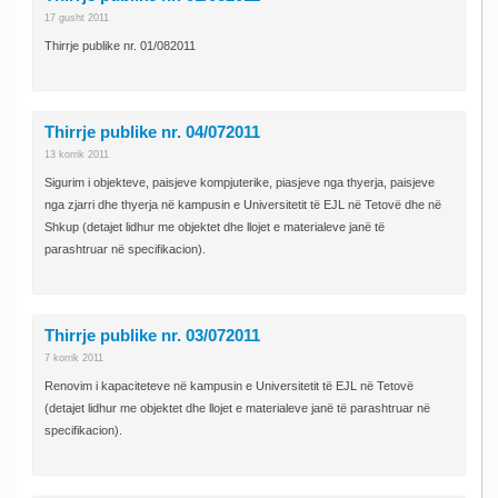
17 gusht 2011
Thirrje publike nr. 01/082011
Thirrje publike nr. 04/072011
13 korrik 2011
Sigurim i objekteve, paisjeve kompjuterike, piasjeve nga thyerja, paisjeve
nga zjarri dhe thyerja në kampusin e Universitetit të EJL në Tetovë dhe në
Shkup (detajet lidhur me objektet dhe llojet e materialeve janë të
parashtruar në specifikacion).
Thirrje publike nr. 03/072011
7 korrik 2011
Renovim i kapaciteteve në kampusin e Universitetit të EJL në Tetovë
(detajet lidhur me objektet dhe llojet e materialeve janë të parashtruar në
specifikacion).