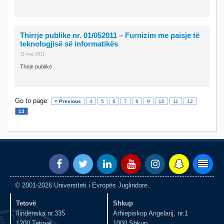
Thirrje publike nr. 01/052011 – Furnizim me paisje të
teknologjisë së informatikës
11 maj 2011
Thirje publike
Go to page:
< Previous
4
5
6
7
8
9
10
11
12
13
© 2001-2026 Universiteti i Evropës Juglindore.
Tetovë
Shkup
Ilindenska nr.335
Arhiepiskop Angelarij, nr.1
1200 Tetovë
1000 Shkup