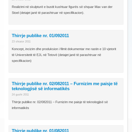
Realizimi në skulpturë e bustit kushtuar figurës së shquar Max van der
Stoel (detajet janë të parashtruar në specifikacion).
Thirrje publike nr. 01/092011
23 shtator 2011
Koncept, incizim dhe produksion i filmit dokumentar me rastin e 10 vjetorit
të Universitetit të EJL në Tetovë (detajet janë të parashtruar në
specifikacion)
Thirrje publike nr. 02/082011 – Furnizim me paisje të
teknologjisë së informatikës
24 gusht 2011
Thirrje publike nr. 02/082011 – Furnizim me paisje të teknologjisë së
informatikës
Thirrje publike nr. 01/082011