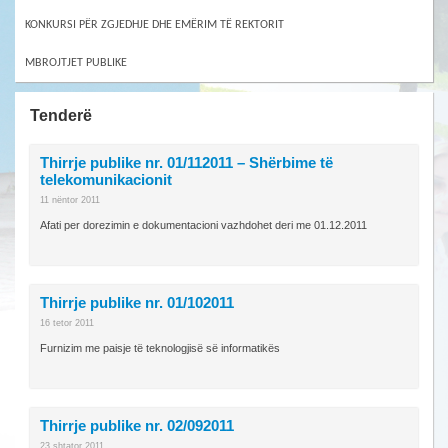
KONKURSI PËR ZGJEDHJE DHE EMËRIM TË REKTORIT
MBROJTJET PUBLIKE
Tenderë
Thirrje publike nr. 01/112011 – Shërbime të
telekomunikacionit
11 nëntor 2011
Afati per dorezimin e dokumentacioni vazhdohet deri me 01.12.2011
Thirrje publike nr. 01/102011
16 tetor 2011
Furnizim me paisje të teknologjisë së informatikës
Thirrje publike nr. 02/092011
23 shtator 2011