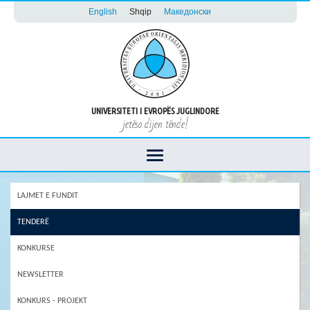
English
Shqip
Македонски
UNIVERSITETI I EVROPËS JUGLINDORE
jetëso dijen tënde!
LAJMET E FUNDIT
TENDERË
KONKURSE
NEWSLETTER
KONKURS - PROJEKT