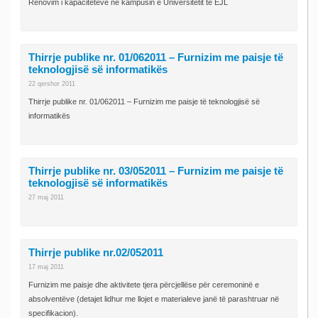
Renovim i kapaciteteve në kampusin e Universitetit të EJL
Thirrje publike nr. 01/062011 – Furnizim me paisje të
teknologjisë së informatikës
22 qershor 2011
Thirrje publike nr. 01/062011 – Furnizim me paisje të teknologjisë së
informatikës
Thirrje publike nr. 03/052011 – Furnizim me paisje të
teknologjisë së informatikës
27 maj 2011
Thirrje publike nr.02/052011
17 maj 2011
Furnizim me paisje dhe aktivitete tjera përcjellëse për ceremoninë e
absolventëve (detajet lidhur me llojet e materialeve janë të parashtruar në
specifikacion).