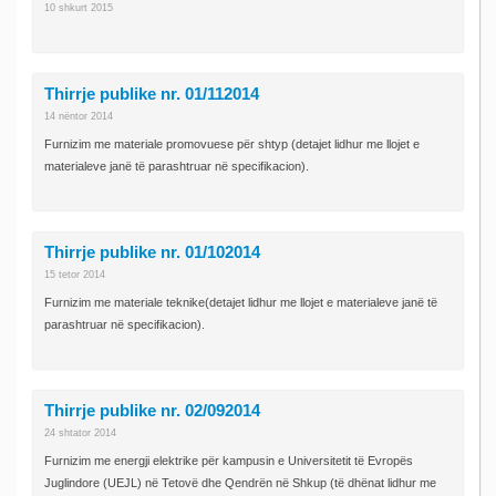
10 shkurt 2015
Thirrje publike nr. 01/112014
14 nëntor 2014
Furnizim me materiale promovuese për shtyp (detajet lidhur me llojet e
materialeve janë të parashtruar në specifikacion).
Thirrje publike nr. 01/102014
15 tetor 2014
Furnizim me materiale teknike(detajet lidhur me llojet e materialeve janë të
parashtruar në specifikacion).
Thirrje publike nr. 02/092014
24 shtator 2014
Furnizim me energji elektrike për kampusin e Universitetit të Evropës
Juglindore (UEJL) në Tetovë dhe Qendrën në Shkup (të dhënat lidhur me