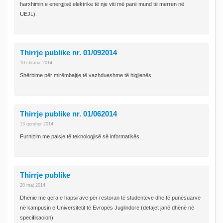
harxhimin e energjisë elektrike të nje viti më parë mund të merren në
UEJL).
Thirrje publike nr. 01/092014
10 shtator 2014
Shërbime për mirëmbajtje të vazhdueshme të higjienës
Thirrje publike nr. 01/062014
13 qershor 2014
Furnizim me paisje të teknologjisë së informatikës
Thirrje publike
28 maj 2014
Dhënie me qera e hapsirave për restoran të studentëve dhe të punësuarve
në kampusin e Universitetit të Evropës Juglindore (detajet janë dhënë në
specifikacion).