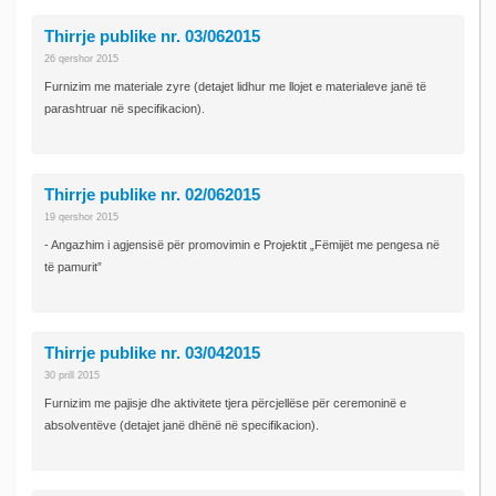
Thirrje publike nr. 03/062015
26 qershor 2015
Furnizim me materiale zyre (detajet lidhur me llojet e materialeve janë të
parashtruar në specifikacion).
Thirrje publike nr. 02/062015
19 qershor 2015
- Angazhim i agjensisë për promovimin e Projektit „Fëmijët me pengesa në
të pamurit”
Thirrje publike nr. 03/042015
30 prill 2015
Furnizim me pajisje dhe aktivitete tjera përcjellëse për ceremoninë e
absolventëve (detajet janë dhënë në specifikacion).