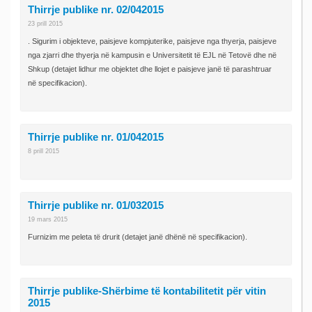
Thirrje publike nr. 02/042015
23 prill 2015
. Sigurim i objekteve, paisjeve kompjuterike, paisjeve nga thyerja, paisjeve
nga zjarri dhe thyerja në kampusin e Universitetit të EJL në Tetovë dhe në
Shkup (detajet lidhur me objektet dhe llojet e paisjeve janë të parashtruar
në specifikacion).
Thirrje publike nr. 01/042015
8 prill 2015
Thirrje publike nr. 01/032015
19 mars 2015
Furnizim me peleta të drurit (detajet janë dhënë në specifikacion).
Thirrje publike-Shërbime të kontabilitetit për vitin
2015