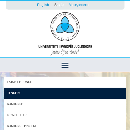
English
Shqip
Македонски
UNIVERSITETI I EVROPËS JUGLINDORE
jetëso dijen tënde!
LAJMET E FUNDIT
TENDERË
KONKURSE
NEWSLETTER
KONKURS - PROJEKT