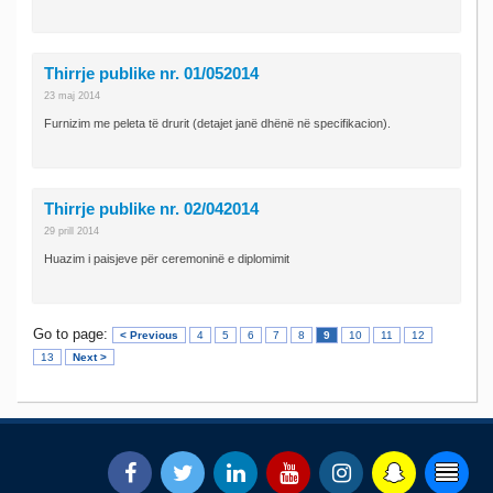
Thirrje publike nr. 01/052014
23 maj 2014
Furnizim me peleta të drurit (detajet janë dhënë në specifikacion).
Thirrje publike nr. 02/042014
29 prill 2014
Huazim i paisjeve për ceremoninë e diplomimit
Go to page:
< Previous
4
5
6
7
8
9
10
11
12
13
Next >