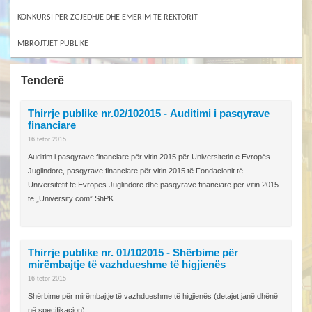
KONKURSI PËR ZGJEDHJE DHE EMËRIM TË REKTORIT
MBROJTJET PUBLIKE
Tenderë
Thirrje publike nr.02/102015 - Аuditimi i pasqyrave
financiare
16 tetor 2015
Аuditim i pasqyrave financiare për vitin 2015 për Universitetin e Evropës
Juglindore, pasqyrave financiare për vitin 2015 të Fondacionit të
Universitetit të Evropës Juglindore dhe pasqyrave financiare për vitin 2015
të „University com” ShPK.
Thirrje publike nr. 01/102015 - Shërbime për
mirëmbajtje të vazhdueshme të higjienës
16 tetor 2015
Shërbime për mirëmbajtje të vazhdueshme të higjienës (detajet janë dhënë
në specifikacion).