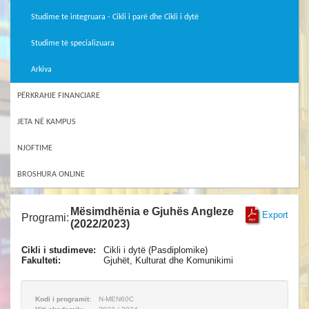
Studime te integruara - Cikli i parë dhe Cikli i dytë
Studime të specializuara
Arkiva
PËRKRAHJE FINANCIARE
JETA NË KAMPUS
NJOFTIME
BROSHURA ONLINE
Mësimdhënia e Gjuhës Angleze
Export
Programi:
(2022/2023)
Cikli i studimeve:
Cikli i dytë (Pasdiplomike)
Fakulteti:
Gjuhët, Kulturat dhe Komunikimi
Kodi i programit:
N-MEN60C