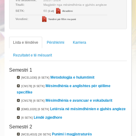
Viti akademik:
2023 / 2024
Titulli:
Magjistër nga mësimdhënia e gjuhës angleze
60
SETK:
(1 vit)
Akreditimi
Vendimi:
Vendimi për fillim me punë
Lista e lëndëve
Përshkrimi
Karriera
Rezultatet e të mësuarit
Semestri 1
Metodologjia e hulumtimit
[MCEL1030]
[6 SETK]
Mësimdhënia e anglishtes për qëllime
[CM178]
[6 SETK]
specifike
Mësimdhënia e avancuar e vokabularit
[CM179]
[6 SETK]
Letërsia në mësimdhënien e gjuhës angleze
[EMEL1020]
[6 SETK]
Lëndë zgjedhore
[6 SETK]
Semestri 2
Punimi i magjistraturës
[MCEL4010]
[30 SETK]