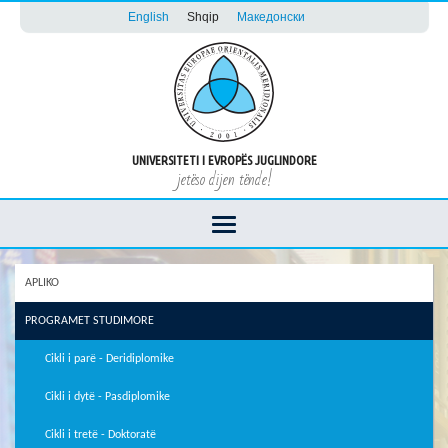
English
Shqip
Македонски
UNIVERSITETI I EVROPËS JUGLINDORE
jetëso dijen tënde!
APLIKO
PROGRAMET STUDIMORE
Cikli i parë - Deridiplomike
Cikli i dytë - Pasdiplomike
Cikli i tretë - Doktoratë