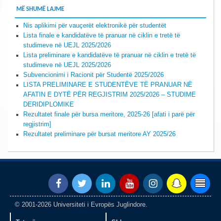
MË SHUMË LAJME
Nis aplikimi për vauçerët elektronikë për studentët
Lista finale e kandidatëve të pranuar në ciklin e tretë të
studimeve në UEJL 2025/2026
Lista preliminare e kandidatëve të pranuar në ciklin e tretë të
studimeve në UEJL 2025/2026
Subvencionimi i Racionit për Studentë 2025/2026
LISTA PRELIMINARE E STUDENTËVE TË PRANUAR NË
AFATIN E DYTË PËR REGJISTRIM 2025/2026 – STUDIME
DERIDIPLOMIKE
Rezultatet finale për bursa meritore, 2025-26 [afati i parë për
regjistrim]
Rezultatet preliminare për bursat meritore AY 2025/26
© 2001-2026 Universiteti i Evropës Juglindore.