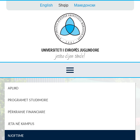
English
Shqip
Македонски
UNIVERSITETI I EVROPËS JUGLINDORE
jetëso dijen tënde!
APLIKO
PROGRAMET STUDIMORE
PËRKRAHJE FINANCIARE
JETA NË KAMPUS
NJOFTIME