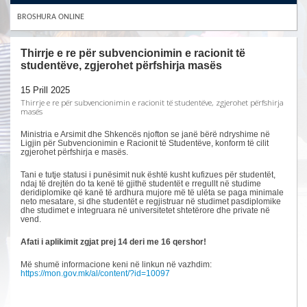
BROSHURA ONLINE
Thirrje e re për subvencionimin e racionit të
studentëve, zgjerohet përfshirja masës
15 Prill 2025
Thirrje e re për subvencionimin e racionit të studentëve, zgjerohet përfshirja
masës
Ministria e Arsimit dhe Shkencës njofton se janë bërë ndryshime në
Ligjin për Subvencionimin e Racionit të Studentëve, konform të cilit
zgjerohet përfshirja e masës.
Tani e tutje statusi i punësimit nuk është kusht kufizues për studentët,
ndaj të drejtën do ta kenë të gjithë studentët e rregullt në studime
deridiplomike që kanë të ardhura mujore më të ulëta se paga minimale
neto mesatare, si dhe studentët e regjistruar në studimet pasdiplomike
dhe studimet e integruara në universitetet shtetërore dhe private në
vend.
Afati i aplikimit zgjat prej 14 deri me 16 qershor!
Më shumë informacione keni në linkun në vazhdim:
https://mon.gov.mk/al/content/?id=10097