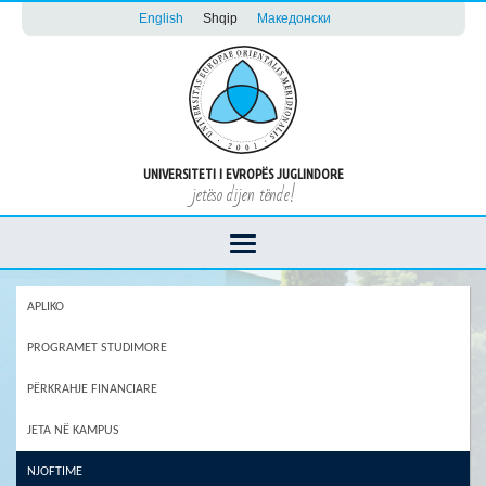
English
Shqip
Македонски
UNIVERSITETI I EVROPËS JUGLINDORE
jetëso dijen tënde!
APLIKO
PROGRAMET STUDIMORE
PËRKRAHJE FINANCIARE
JETA NË KAMPUS
NJOFTIME