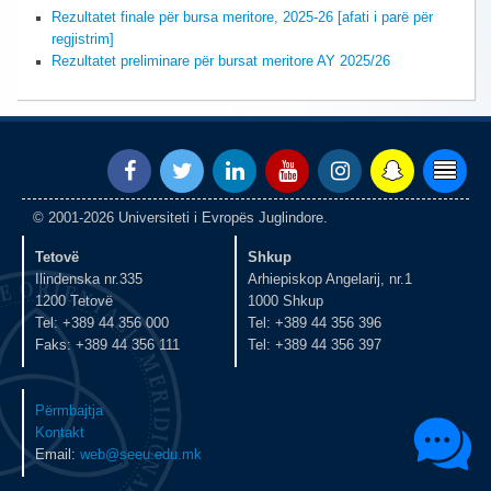
Rezultatet finale për bursa meritore, 2025-26 [afati i parë për
regjistrim]
Rezultatet preliminare për bursat meritore AY 2025/26
© 2001-2026 Universiteti i Evropës Juglindore.
Tetovë
Shkup
Ilindenska nr.335
Arhiepiskop Angelarij, nr.1
1200 Tetovë
1000 Shkup
Tel: +389 44 356 000
Tel: +389 44 356 396
Faks: +389 44 356 111
Tel: +389 44 356 397
Përmbajtja
Kontakt
Email:
web@seeu.edu.mk