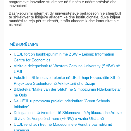
programeve inovative studimore në fushën e ndërmarrësisë dhe
inovacionit.
Bashkëpunimi ndërmjet dy universiteteve përfaqëson një shembull
të shkëlqyer të lidhjeve akademike dhe institucionale, duke krijuar
mundësi të reja për studentët, stafin akademik dhe komunitetin e
biznesit.
MË SHUMË LAJME
UEJL forcon bashkëpunimin me ZBW – Leibniz Information
Centre for Economics
Vizita e delegacionit të Western Carolina University (SHBA) në
UEJL
Fakulteti i Shkencave Teknike në UEJL hapi Ekspozitën XII të
Projekteve Studentore në Arkitekturë dhe Dizajn
Biblioteka "Maks van der Shtul" në Simpoziumin Ndërkombëtar
në Oslo
Në UEJL u promovua projekti ndërkufitar “Green Schools
Initiative”
Delegacioni i Universitetit të Shkencave të Aplikuara dhe Arteve
të Zvicrës Veriperëndimore (FHNW) e vizitoi UEJL-në
UEJL renditet i treti në Maqedoninë e Veriut sipas ndikimit
shkencor