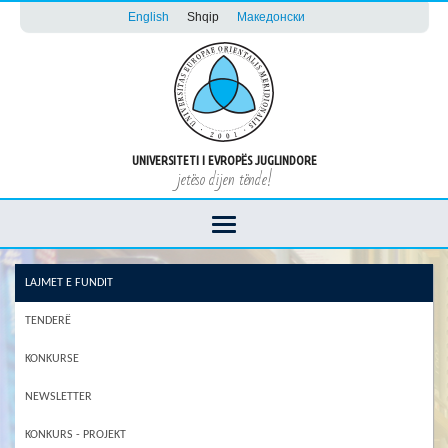
English
Shqip
Македонски
UNIVERSITETI I EVROPËS JUGLINDORE
jetëso dijen tënde!
LAJMET E FUNDIT
TENDERË
KONKURSE
NEWSLETTER
KONKURS - PROJEKT