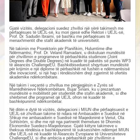
Gjatë vizitës, delegacioni suedez zhvilloi një sërë takimesh me
përfaqësues të UEJL-së, ku mori pjesë edhe Rektori i UEJL-së,
Prof. Dr. Sadudin Ibraimi, së bashku me përfaqësues të
menaxhmentit dhe stafit akademik të universitetit.
Në takimin me Prorektorin për Planifikim, Hulumtime dhe
Ndërmarrësi, Prof. Dr. Veland Ramadani, u diskutuan mundësitë
për zhvillimin e programeve të përbashkëta studimore (Joint
Degrees dhe Double Degrees) në kuadër të paketës së punës WP3
të aleancës ChallengeEU. Bashkëbiseduesit shqyrtuan mundësitë
për krijimin e një diplome të përbashkët në fushën e ndërmarrësisë
dhe inovacionit, si një hap i rëndësishëm drejt zgjerimit të ofertës
akademike ndërkombëtare.
Një takim i veçantë u zhvillua me përgjegjësin e Zyrës së
Marrëdhënieve Ndërkombëtare, Bujar Sinani, ku u prezantuan
mundësitë e mobilitetit për studentët dhe stafin akademik, si dhe
shërbimet dhe programet që UEJL ofron në kuadër të
bashkëpunimit ndërkombëtar.
Në ditën e dytë të vizitës, delegacioni i MIUN dhe përfaqësuesit e
UEJL-së zhvilluan takime të ndara në Ambasadën e Suedisë në
Shkup me ambasadorin e Suedisë në Maqedoninë e Veriut, Ola
Sohlström, si dhe me një nga partnerët themelues të Dhomës
Ekonomike Suedezo-Maqedonase. Gjatë këtyre takimeve u
theksua rëndësia e bashkëpunimit të suksesshëm ndërmjet MIUN
dhe UEJL-së në kuadër të Aleancës Evropiane të Universiteteve
ChallengeEU, si dhe ambicia e përbashkët për zhvillimin e