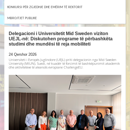
KONKURSI PËR ZGJEDHJE DHE EMËRIM TË REKTORIT
MBROJTJET PUBLIKE
Delegacioni i Universitetit Mid Sweden viziton
UEJL-në: Diskutohen programe të përbashkëta
studimi dhe mundësi të reja mobiliteti
24 Qershor 2026
Universiteti i Evropës Juglindore (UEJL) priti delegacionin nga Mid Sweden
University (MIUN), Suedi, në kuadër të forcimit të bashkëpunimit akademik
dhe aktiviteteve të aleancës evropiane ChallengeEU.