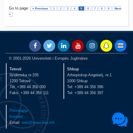
Go to page:
< Previous
1
2
3
4
5
6
7
8
9
Next
>
© 2001-2026 Universiteti i Evropës Juglindore.
Tetovë
Shkup
Ilindenska nr.335
Arhiepiskop Angelarij, nr.1
1200 Tetovë
1000 Shkup
Tel: +389 44 356 000
Tel: +389 44 356 396
Faks: +389 44 356 111
Tel: +389 44 356 397
Përmbajtja
Kontakt
Email:
web@seeu.edu.mk