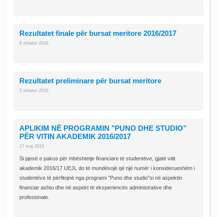
Rezultatet finale për bursat meritore 2016/2017
6 shtator 2016
Rezultatet preliminare për bursat meritore
2 shtator 2016
APLIKIM NË PROGRAMIN ’’PUNO DHE STUDIO”
PËR VITIN AKADEMIK 2016/2017
17 maj 2016
Si pjesë e pakos për mbështetje financiare të studentëve, gjatë vitit
akademik 2016/17 UEJL do të mundësojë që një numër i konsiderueshëm i
studentëve të përfitojnë nga programi ’’Puno dhe studio”si në aspektin
financiar ashtu dhe në aspekt të eksperiencës administrative dhe
profesionale.