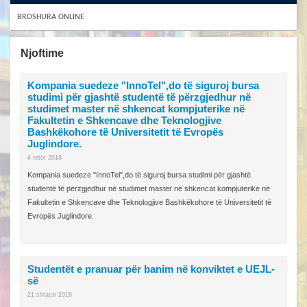
BROSHURA ONLINE
Njoftime
Kompania suedeze "InnoTel",do të siguroj bursa
studimi për gjashtë studentë të përzgjedhur në
studimet master në shkencat kompjuterike në
Fakultetin e Shkencave dhe Teknologjive
Bashkëkohore të Universitetit të Evropës
Juglindore.
4 tetor 2018
Kompania suedeze "InnoTel",do të siguroj bursa studimi për gjashtë
studentë të përzgjedhur në studimet master në shkencat kompjuterike në
Fakultetin e Shkencave dhe Teknologjive Bashkëkohore të Universitetit të
Evropës Juglindore.
Studentët e pranuar për banim në konviktet e UEJL-
së
21 shtator 2018