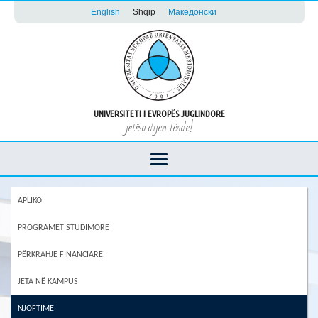
English
Shqip
Македонски
UNIVERSITETI I EVROPËS JUGLINDORE
jetëso dijen tënde!
APLIKO
PROGRAMET STUDIMORE
PËRKRAHJE FINANCIARE
JETA NË KAMPUS
NJOFTIME