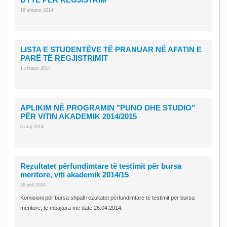
DYTË PËR REGJISTRIM
16 shtator 2014
LISTA E STUDENTËVE TË PRANUAR NË AFATIN E
PARË TË REGJISTRIMIT
1 shtator 2014
APLIKIM NË PROGRAMIN ’’PUNO DHE STUDIO”
PËR VITIN AKADEMIK 2014/2015
6 maj 2014
Rezultatet përfundimtare të testimit për bursa
meritore, viti akademik 2014/15
26 prill 2014
Komisioni për bursa shpall rezultatet përfundimtare të testimit për bursa
meritore, të mbajtura me datë 26.04.2014.