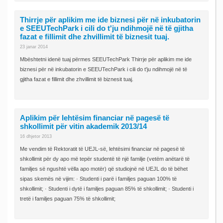
Thirrje për aplikim me ide biznesi për në inkubatorin
e SEEUTechPark i cili do t'ju ndihmojë në të gjitha
fazat e fillimit dhe zhvillimit të biznesit tuaj.
23 janar 2014
Mbështetni idenë tuaj përmes SEEUTechPark Thirrje për aplikim me ide
biznesi për në inkubatorin e SEEUTechPark i cili do t'ju ndihmojë në të
gjitha fazat e fillimit dhe zhvillimit të biznesit tuaj.
Aplikim për lehtësim financiar në pagesë të
shkollimit për vitin akademik 2013/14
16 dhjetor 2013
Me vendim të Rektoratit të UEJL-së, lehtësimi financiar në pagesë të
shkollimit për dy apo më tepër studentë të një familje (vetëm anëtarë të
familjes së ngushtë vëlla apo motër) që studiojnë në UEJL do të bëhet
sipas skemës në vijim: · Studenti i parë i familjes paguan 100% të
shkollimit; · Studenti i dytë i familjes paguan 85% të shkollimit; · Studenti i
tretë i familjes paguan 75% të shkollimit;