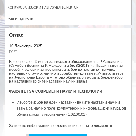
КОНКУРС ЗА ИЗБОР И НАЗНАЧУВАЊЕ РЕКТОР
ЈАВНИ ОДБРАНИ
Оглас
10 Декември 2025
FCST
Врз основа од Законот за високото образование на Р.Македонија,
(Службен Весник на Р. Македонија бр. 82/2018 ) и Правилникот за
посебни услови и за постапка за избор во наставно - научно,
наставно - стручно, научно и соработничко звање, Универзитетот
на Југоисточна Европа – Tетово објавува оглас за избор/реизбор
на наставник во сите наставни научни звањa
ФАКУЛТЕТ ЗА СОВРЕМЕНИ НАУКИ И ТЕХНОЛОГИИ
Избор/реизбор на еден наставник во сите наставни научни
звања од научно поле: компјутерски и информациски науки, од
областа: компјутерски науки (1.02.00.01);
За повеќе информации, погледнети ги следните документи.