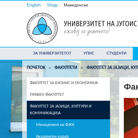
English
Shqip
Македонски
УНИВЕРЗИТЕТ НА ЈУГОИ
оживеј го знаењето!
ЗА УНИВЕРЗИТЕТОТ
УПИС
СТУДЕНТИ
ПОЧЕТОК
»
ФАКУЛТЕТИ
»
ФАКУЛТЕТ ЗА ЈАЗИЦИ, К
ФАКУЛТЕТ ЗА БИЗНИС И ЕКОНОМИЈА
Фак
ПРАВЕН ФАКУЛТЕТ
ФАКУЛТЕТ ЗА ЈАЗИЦИ, КУЛТУРИ И
КОМУНИКАЦИЈА
Менаџемент на ФЈКК
Академски кадар