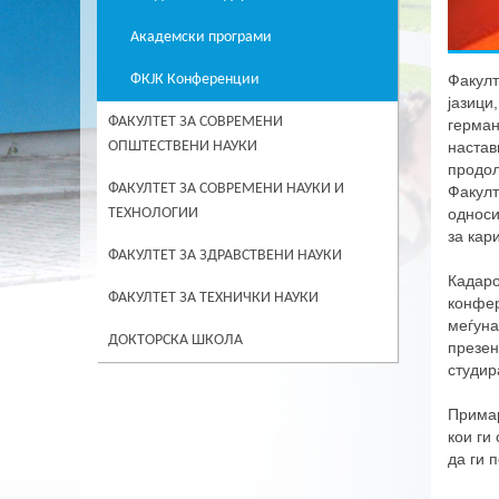
Академски програми
Факулт
ФКЈК Конференции
јазици
ФАКУЛТЕТ ЗА СОВРЕМЕНИ
герман
настав
ОПШТЕСТВЕНИ НАУКИ
продол
ФАКУЛТЕТ ЗА СОВРЕМЕНИ НАУКИ И
Факулт
односи
ТЕХНОЛОГИИ
за кар
ФАКУЛТЕТ ЗА ЗДРАВСТВЕНИ НАУКИ
Кадаро
ФАКУЛТЕТ ЗА ТЕХНИЧКИ НАУКИ
конфер
меѓуна
ДОКТОРСКА ШКОЛА
презен
студир
Примар
кои ги
да ги 