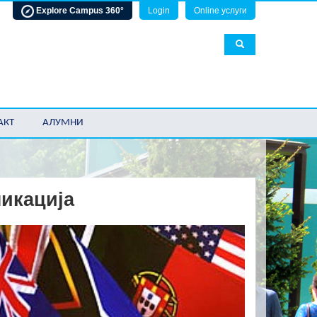
Explore Campus 360°
Login
Online услуги
АКТ
АЛУМНИ
никација