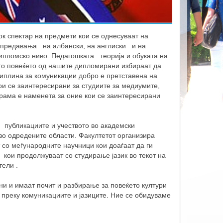
ок спектар на предмети кои се однесуваат на
и предавања на албански, на англиски и на
дипломско ниво. Педагошката теорија и обуката на
то повеќето од нашите дипломирани избираат да
плина за комуникации добро е претставена на
и се заинтересирани за студиите за медиумите,
ограма е наменета за оние кои се заинтересирани
 публикациите и учеството во академски
о одредените области. Факултетот организира
со меѓународните научници кои доаѓаат да ги
 кои продолжуваат со студирање јазик во текот на
ители .
и и имаат почит и разбирање за повеќето култури
преку комуникациите и јазиците. Ние се обидуваме