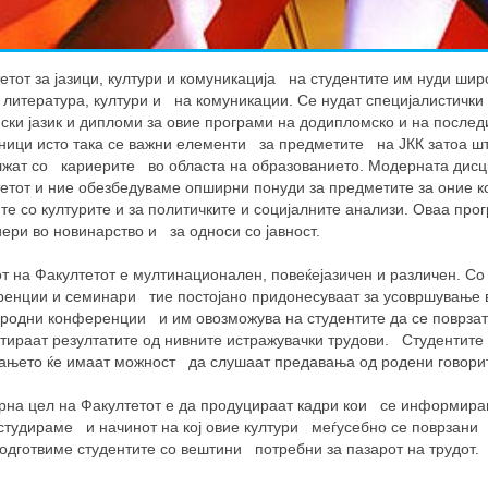
етот за јазици, култури и комуникација на студентите им нуди шир
, литература, култури и на комуникации. Се нудат специјалистичк
ски јазик и дипломи за овие програми на додипломско и на после
ници исто така се важни елементи за предметите на ЈКК затоа ш
жат со кариерите во областа на образованието. Модерната дисци
етот и ние обезбедуваме опширни понуди за предметите за оние ко
те со културите и за политичките и социјалните анализи. Оваа пр
иери во новинарство и за односи со јавност.
т на Факултетот е мултинационален, повеќејазичен и различен. Со
енции и семинари тие постојано придонесуваат за усовршување в
родни конференции и им овозможува на студентите да се поврзат 
тираат резултатите од нивните истражувачки трудови. Студентите
ањето ќе имаат можност да слушаат предавања од родени говор
на цел на Факултетот е да продуцираат кадри кои се информиран
 студираме и начинот на кој овие култури меѓусебно се поврзани 
подготвиме студентите со вештини потребни за пазарот на трудот.