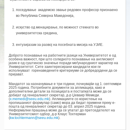
поседување академско звање редовен професор признаено
во Република Северна Македонија,
искуство од менаџирање, по можност стекнато во
универзитетска средина,
ентузијазам за развој на посебната мисија на УЈИЕ.
Доброто познавање на работните јазици на Универзитетот е од
особена важност, при што солидното познавање на англискиот
јазик е од суштинско значење поради меѓународниот карактер на
Универзитетот. Сите заинтересирани кандидати кои ги
исполнуваат горенаведените критериуми се добредојдени да се
пријават.
Мандатот за назначување е три години, почнувајќи од 1. септември
2025 година. Потребните документи за апликација, како и
дополнителни детали за позицијата и постапката може да се
добијат од генералниот секретар, д-р Џеваир Мемеди.
(
x.memedi@seeu.edu.mk
). Апликациите со користење на
пропишаниот формулар (само) мора да бидат примени преку е-
пошта од генералниот секретар до 03. април 2025 година.
Неформални прашања може да се упатат до претседателот на
Универзитетскиот одбор, д-р Клаус Тохтерман
(
kw.tochtermann@seeu.edu.mk
).