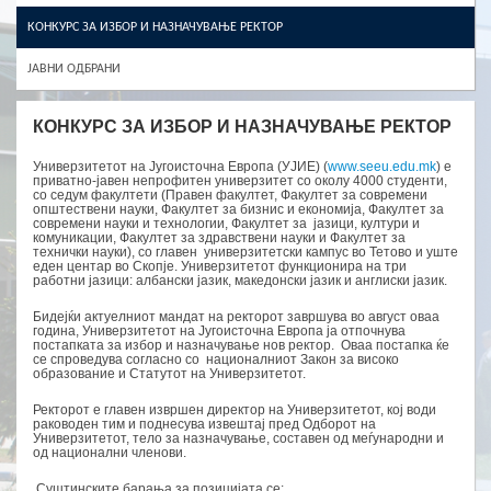
КОНКУРС ЗА ИЗБОР И НАЗНАЧУВАЊЕ РЕКТОР
ЈАВНИ ОДБРАНИ
КОНКУРС ЗА ИЗБОР И НАЗНАЧУВАЊЕ РЕКТОР
Универзитетот на Југоисточна Европа (УЈИЕ) (
www.seeu.edu.mk
) е
приватно-јавен непрофитен универзитет со околу 4000 студенти,
со седум факултети (Правен факултет, Факултет за современи
општествени науки, Факултет за бизнис и економија, Факултет за
современи науки и технологии, Факултет за јазици, култури и
комуникации, Факултет за здравствени науки и Факултет за
технички науки), со главен универзитетски кампус во Тетово и уште
еден центар во Скопје. Универзитетот функционира на три
работни јазици: албански јазик, македонски јазик и англиски јазик.
Бидејќи актуелниот мандат на ректорот завршува во август оваа
година, Универзитетот на Југоисточна Европа ја отпочнува
постапката за избор и назначување нов ректор. Оваа постапка ќе
се спроведува согласно со националниот Закон за високо
образование и Статутот на Универзитетот.
Ректорот е главен извршен директор на Универзитетот, кој води
раководен тим и поднесува извештај пред Одборот на
Универзитетот, тело за назначување, составен од меѓународни и
од национални членови.
Суштинските барања за позицијата се: