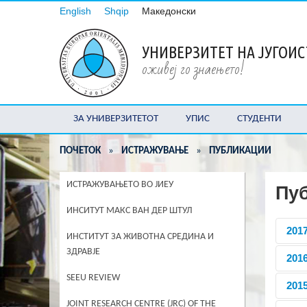
English
Shqip
Македонски
УНИВЕРЗИТЕТ НА ЈУГОИ
оживеј го знаењето!
ЗА УНИВЕРЗИТЕТОТ
УПИС
СТУДЕНТИ
ПОЧЕТОК
»
ИСТРАЖУВАЊЕ
»
ПУБЛИКАЦИИ
ИСТРАЖУВАЊЕТО ВО ЈИЕУ
Пу
ИНСИТУТ МАКС ВАН ДЕР ШТУЛ
201
ИНСТИТУТ ЗА ЖИВОТНА СРЕДИНА И
ЗДРАВЈЕ
201
CHA
SEEU REVIEW
201
A HI
JOINT RESEARCH CENTRE (JRC) OF THE