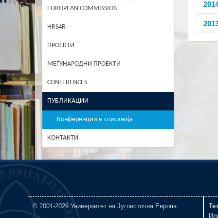
201
Зби
EUROPEAN COMMISSION
УЈИ
201
Qual
HRS4R
Book
Hotz
Qual
ПРОЕКТИ
МЕЃУНАРОДНИ ПРОЕКТИ
CONFERENCES
ПУБЛИКАЦИИ
Конференции и списанија
КОНТАКТИ
© 2001-2026 Универзитет на Југоисточна Европа.
Те
Ил