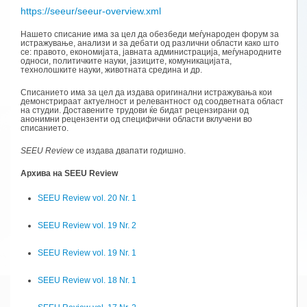
https://seeur/seeur-overview.xml
Нашето списание има за цел да обезбеди меѓународен форум за
истражување, анализи и за дебати од различни области како што
се: правото, економијата, јавната администрација, меѓународните
односи, политичките науки, јазиците, комуникацијата,
технолошките науки, животната средина и др.
Списанието има за цел да издава оригинални истражувања кои
демонстрираат актуелност и релевантност од соодветната област
на студии. Доставените трудови ќе бидат рецензирани од
анонимни рецензенти од специфични области вклучени во
списанието.
SEEU Review
се издава двапати годишно.
Архива на SEEU Review
SEEU Review vol. 20 Nr. 1
SEEU Review vol. 19 Nr. 2
SEEU Review vol. 19 Nr. 1
SEEU Review vol. 18 Nr. 1