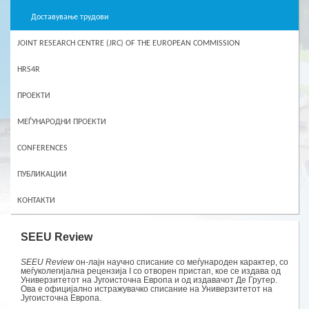
Доставување трудови
JOINT RESEARCH CENTRE (JRC) OF THE EUROPEAN COMMISSION
HRS4R
ПРОЕКТИ
МЕЃУНАРОДНИ ПРОЕКТИ
CONFERENCES
ПУБЛИКАЦИИ
КОНТАКТИ
SEEU Review
SEEU Review
он-лајн научно списание со меѓународен карактер, со
меѓуколегијална рецензија I со отворен пристап, кoe се издава од
Универзитетот на Југоисточна Европа и од издавачот Де Грутер.
Ова е официјално истражувачко списание на Универзитетот на
Југоисточна Европа.