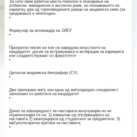
За сите овие работни места пожелно е познавање на
албански, македонски и англиски јазик, но познавањето на
најмалку два од горенаведените јазици на академско ниво (за
предавање) е неопходно.
•
Формулар за апликација на ЈИЕУ
•
Пропратно писмо во кое се наведува искуството на
кандидатот, досие за истражување и аспирации за кариерата
кои соодветствуваат со факултетот
•
Целосна академска биографија (CV)
•
Две препораки меѓу кои една од меѓународен специјалист
запознаен со работата на кандидатот
•
Доказ за извонредност во наставата вклучувајќи но не
ограничувајќи се на: 1) извештаи од опсервацијата на
наставата 2) евалуацијата од студентите за предметите; 3)
меѓуколегијална критика за наставата;
•