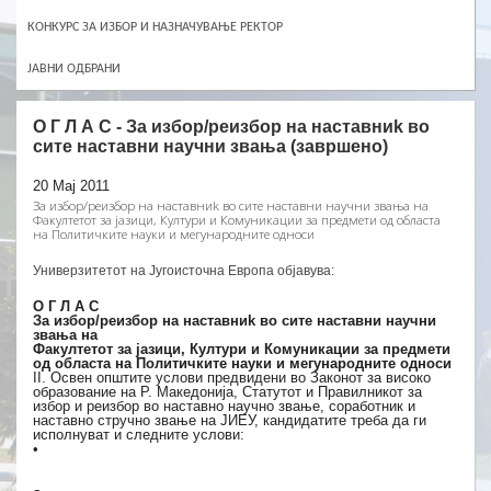
КОНКУРС ЗА ИЗБОР И НАЗНАЧУВАЊЕ РЕКТОР
ЈАВНИ ОДБРАНИ
О Г Л А С - За избор/реизбор на наставниk во
сите наставни научни звањa (завршено)
20 Мај 2011
За избор/реизбор на наставниk во сите наставни научни звањa на
Факултетот за јазици, Култури и Комуникации за предмети од областа
на Политичките науки и мегународните односи
Универзитетот на Југоисточна Европа објавува:
О Г Л А С
За избор/реизбор на наставниk во сите наставни научни
звањa на
Факултетот за јазици, Култури и Комуникации за предмети
од областа на Политичките науки и мегународните односи
II. Освен општите услови предвидени во Законот за високо
образование на Р. Македонија, Статутот и Правилникот за
избор и реизбор во наставно научно звање, соработник и
наставно стручно звање на ЈИЕУ, кандидатите треба да ги
исполнуват и следните услови:
•