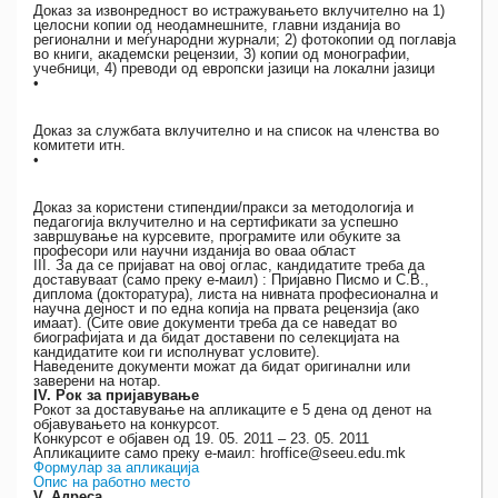
Доказ за извонредност во истражувањето вклучително на 1)
целосни копии од неодамнешните, главни изданија во
регионални и меѓународни журнали; 2) фотокопии од поглавја
во книги, академски рецензии, 3) копии од монографии,
учебници, 4) преводи од европски јазици на локални јазици
•
Доказ за службата вклучително и на список на членства во
комитети итн.
•
Доказ за користени стипендии/пракси за методологија и
педагогија вклучително и на сертификати за успешно
завршување на курсевите, програмите или обуките за
професори или научни изданија во оваа област
III. За да се пријават на овој оглас, кандидатите треба да
доставуваат (само преку е-маил) : Пријавно Писмо и С.В.,
диплома (докторатура), листа на нивната професионална и
научна дејност и по една копија на првата рецензија (ако
имаат). (Сите овие документи треба да се наведат во
биографијата и да бидат доставени по селекцијата на
кандидатите кои ги исполнуват условите).
Наведените документи можат да бидат оригинални или
заверени на нотар.
IV. Рок за пријавување
Рокот за доставување на апликаците е 5 дена од денот на
објавувањето на конкурсот.
Конкурсот е објавен од 19. 05. 2011 – 23. 05. 2011
Апликациите само преку е-маил: hroffice@seeu.edu.mk
Формулар за апликација
Опис на работно место
V. Адреса