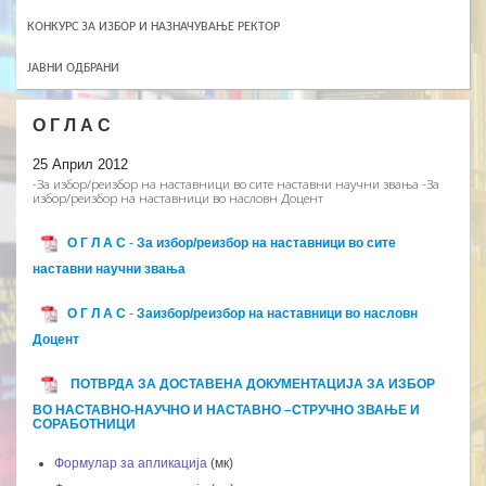
КОНКУРС ЗА ИЗБОР И НАЗНАЧУВАЊЕ РЕКТОР
ЈАВНИ ОДБРАНИ
О Г Л А С
25 Април 2012
-За избор/реизбор на наставници во сите наставни научни звањa -За
избор/реизбор на наставници во насловн Доцент
О Г Л А С
-
За избор/реизбор на наставници во сите
наставни научни звањ
a
О Г Л А С
-
За
избор/реизбор на наставници во насловн
Доцент
ПОТВРДА ЗА ДОСТАВЕНА ДОКУМЕНТАЦИЈА ЗА ИЗБОР
ВО НАСТАВНО-НАУЧНО И НАСТАВНО –СТРУЧНО ЗВАЊЕ И
СОРАБОТНИЦИ
Формулар за апликација
(мк)