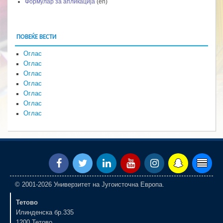
Формулар за апликација
(en)
ПОВЕЌЕ ВЕСТИ
Оглас
Оглас
Оглас
Оглас
Оглас
Оглас
Оглас
© 2001-2026 Универзитет на Југоисточна Европа.
Тетово
Илинденска бр.335
1200 Тетово