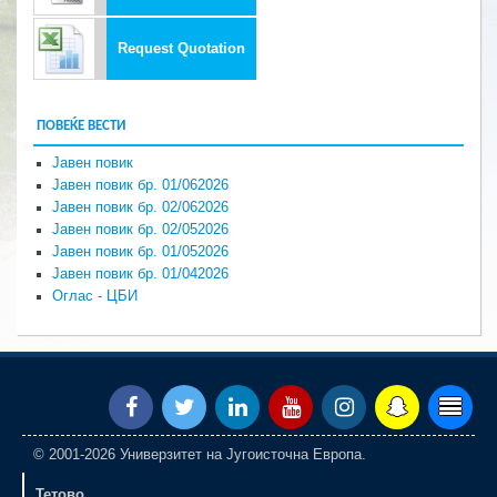
Request Quotation
ПОВЕЌЕ ВЕСТИ
Јавен повик
Јавен повик бр. 01/062026
Јавен повик бр. 02/062026
Јавен повик бр. 02/052026
Јавен повик бр. 01/052026
Јавен повик бр. 01/042026
Оглас - ЦБИ
© 2001-2026 Универзитет на Југоисточна Европа.
Тетово