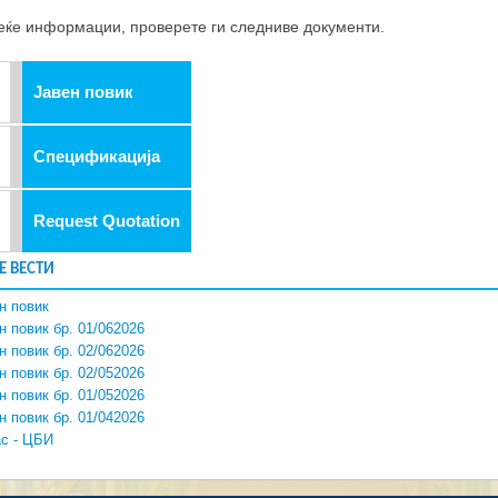
еќе информации, проверете ги следниве документи.
Јавен повик
Спецификација
Request Quotation
Е ВЕСТИ
н повик
н повик бр. 01/062026
н повик бр. 02/062026
н повик бр. 02/052026
н повик бр. 01/052026
н повик бр. 01/042026
с - ЦБИ