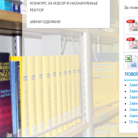
КОНКУРС ЗА ИЗБОР И НАЗНАЧУВАЊЕ
За пов
РЕКТОР
ЈАВНИ ОДБРАНИ
ПОВЕЌ
Јаве
Јаве
Јаве
Јаве
Јаве
Јаве
Огла