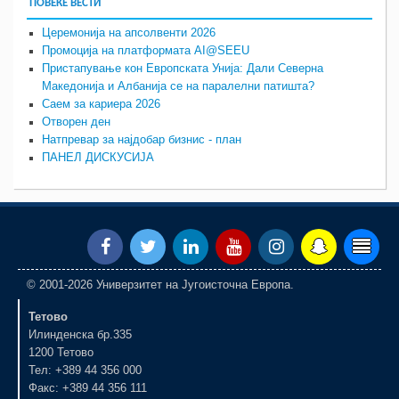
ПОВЕЌЕ ВЕСТИ
Церемонија на апсолвенти 2026
Промоција на платформата AI@SEEU
Пристапување кон Европската Унија: Дали Северна
Македонија и Албанија се на паралелни патишта?
Саем за кариера 2026
Отворен ден
Натпревар за најдобар бизнис - план
ПАНЕЛ ДИСКУСИЈА
© 2001-2026 Универзитет на Југоисточна Европа.
Тетово
Илинденска бр.335
1200 Тетово
Тел: +389 44 356 000
Факс: +389 44 356 111