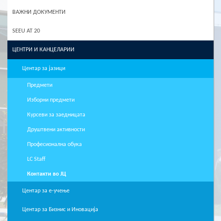
ВАЖНИ ДОКУМЕНТИ
SEEU AT 20
ЦЕНТРИ И КАНЦЕЛАРИИ
Центар за јазици
Предмети
Изборни предмети
Курсеви за заедницата
Друштвени активности
Професионална обука
LC Staff
Контакти во ЈЦ
Центар за е-учење
Центар за Бизнис и Иновација