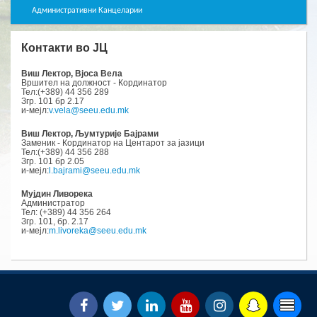
Административни Канцеларии
Контакти во ЈЦ
Виш Лектор, Вјоса Вела
Вршител на должност - Кординатор
Тел:(+389) 44 356 289
Згр. 101 бр 2.17
и-мејл:
v.vela@seeu.edu.mk
Виш Лектор, Љумтурије Бајрами
Заменик - Кординатор на Центарот за јазици
Тел:(+389) 44 356 288
Згр. 101 бр 2.05
и-мејл:
l.bajrami@seeu.edu.mk
Мујдин Ливорека
Администратор
Тел: (+389) 44 356 264
Згр. 101, бр. 2.17
и-мејл:
m.livoreka@seeu.edu.mk